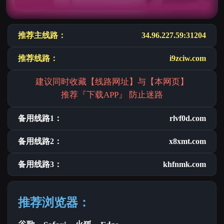
推荐主线路：
34.96.227.59:31204
推荐线路：
i9zciw.com
建议同时收藏【线路网址】与【本网页】
推荐『下载APP』 防止迷路
备用线路1：
rlvf0d.com
备用线路2：
x8xmt.com
备用线路3：
khfnmk.com
推荐浏览器：