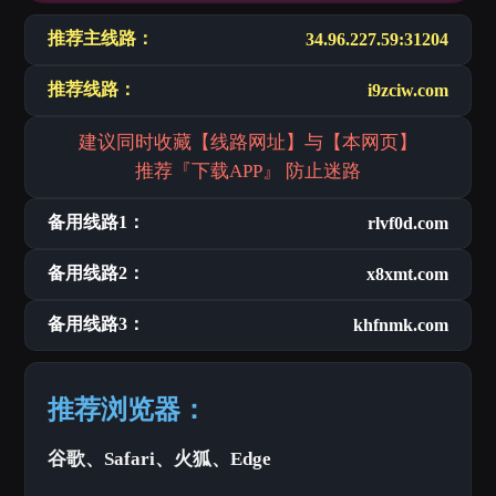
推荐主线路：
34.96.227.59:31204
推荐线路：
i9zciw.com
建议同时收藏【线路网址】与【本网页】
推荐『下载APP』 防止迷路
备用线路1：
rlvf0d.com
备用线路2：
x8xmt.com
备用线路3：
khfnmk.com
推荐浏览器：
谷歌、Safari、火狐、Edge