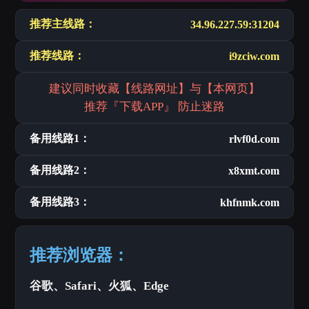
推荐主线路：
34.96.227.59:31204
推荐线路：
i9zciw.com
建议同时收藏【线路网址】与【本网页】
推荐『下载APP』 防止迷路
备用线路1：
rlvf0d.com
备用线路2：
x8xmt.com
备用线路3：
khfnmk.com
推荐浏览器：
谷歌、Safari、火狐、Edge